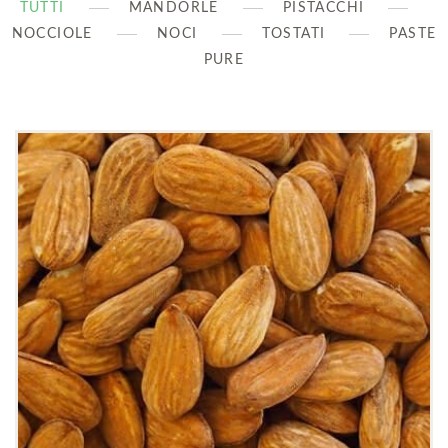
TUTTI
MANDORLE
PISTACCHI
NOCCIOLE
NOCI
TOSTATI
PASTE
PURE