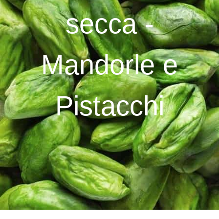
secca -
Mandorle e
Pistacchi