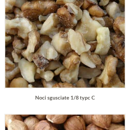
Noci sgusciate 1/8 typc C