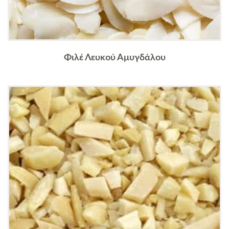
Φιλέ Λευκού Αμυγδάλου