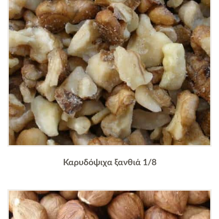
Καρυδόψιχα ξανθιά 1/8