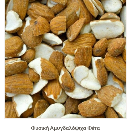
Φυσική Αμυγδαλόψιχα Φέτα