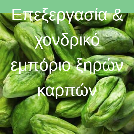
Επεξεργασία &
χονδρικό
εμπόριο ξηρών
καρπών