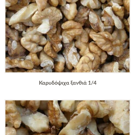
Καρυδόψιχα ξανθιά 1/4