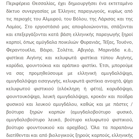
Περιφέρεια Θεσσαλίας, έχει δημιουργήσει ένα εκτεταμένο
δίκτυο συνεργασίας με Έλληνες παραγωγούς, κυρίως από
τις περιοχές του Αλμυρού, του Βόλου, της Λάρισας και της
Λαμίας. Στο εργοστάσιό μας αποφλοιώνονται, σπάζονται
και επεξεργάζονται κατά βάση ελληνικής παραγωγής ξηροί
καρποί, όπως αμύγδαλα ποικιλιών Φυρανιάς, Τέξας, Τουόνο,
Φεραντουέλα, Βάιρο, Σολέτα, Αβιγιόρ, Μαρινάδα κ.ά.,
φιστίκια Αιγίνης και κελυφωτά φιστίκια τύπου Αιγίνης,
καρύδια, φουντούκια και αράπικο φιστίκι. Έτσι, μπορούμε
να σας προμηθεύσουμε με ελληνική αμυγδαλόψιχα,
αμυγδαλόψιχα εισαγωγής, κελυφωτά φιστίκια ανοιχτά, ψίχα
κελυφωτού φιστικιού (ολόκληρη ή φέτα), καρυδόψιχα,
φουντουκόψιχα, λευκή αμυγδαλόψιχα, κροκάν και πούδρα
φυσικού και λευκού αμυγδάλου, καθώς και με πάστες /
βούτυρα ξηρών καρπών (αμυγδαλοβούτυρο φυσικό,
αμυγδαλοβούτυρο λευκό, βούτυρο κελυφωτού φιστικιού,
βούτυρο φουντουκιού και αραχίδας). Όλα τα παραπάνω
διατίθενται και από βιολογικούς ξηρούς καρπούς, ελληνικής