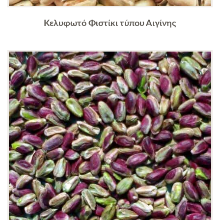
Κελυφωτό Φιστίκι τύπου Αιγίνης