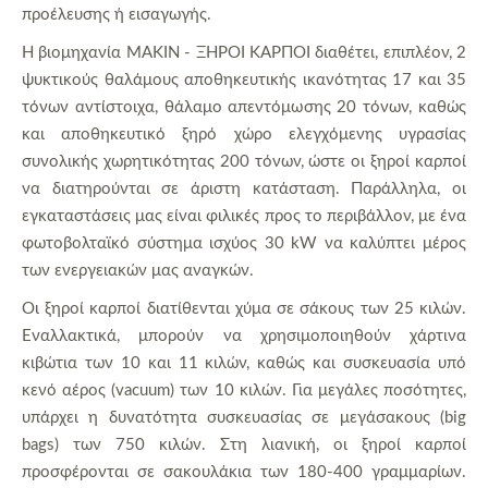
προέλευσης ή εισαγωγής.
Η βιομηχανία ΜΑΚΙΝ - ΞΗΡΟΙ ΚΑΡΠΟΙ διαθέτει, επιπλέον, 2
ψυκτικούς θαλάμους αποθηκευτικής ικανότητας 17 και 35
τόνων αντίστοιχα, θάλαμο απεντόμωσης 20 τόνων, καθώς
και αποθηκευτικό ξηρό χώρο ελεγχόμενης υγρασίας
συνολικής χωρητικότητας 200 τόνων, ώστε οι ξηροί καρποί
να διατηρούνται σε άριστη κατάσταση. Παράλληλα, οι
εγκαταστάσεις μας είναι φιλικές προς το περιβάλλον, με ένα
φωτοβολταϊκό σύστημα ισχύος 30 kW να καλύπτει μέρος
των ενεργειακών μας αναγκών.
Οι ξηροί καρποί διατίθενται χύμα σε σάκους των 25 κιλών.
Εναλλακτικά, μπορούν να χρησιμοποιηθούν χάρτινα
κιβώτια των 10 και 11 κιλών, καθώς και συσκευασία υπό
κενό αέρος (vacuum) των 10 κιλών. Για μεγάλες ποσότητες,
υπάρχει η δυνατότητα συσκευασίας σε μεγάσακους (big
bags) των 750 κιλών. Στη λιανική, οι ξηροί καρποί
προσφέρονται σε σακουλάκια των 180-400 γραμμαρίων.