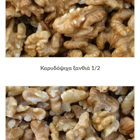
Καρυδόψιχα ξανθιά 1/2