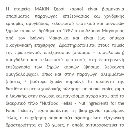
Η εταιρεία ΜΑΚΙΝ ξηροί καρποί είναι βιομηχανία
σπασίματος, παραγωγής, επεξεργασίας και χονδρικής
εμπορίας αμυγδάλου, κελυφωτού φιστικιού και συναφών
ξηρών καρπών. Ιδρύθηκε το 1987 στον Αλμυρό Μαγνησίας
από τον Ιωάννη Μακανίκα και είναι έως σήμερα
οικογενειακή επιχείρηση. Δραστηριοποιείται στους τομείς
της πρωτογενούς επεξεργασίας (σπάσιμο - αποφλοίωση)
αμυγδάλου και κελυφωτού φιστικιού, στη δευτερογενή
επεξεργασία των ξηρών καρπών (ψήσιμο, λεύκανση
αμυγδαλόψιχας), όπως και στην παραγωγή αλειμμάτων
(πάστες / βούτυρα ξηρών καρπών). Τα προϊόντα της
διατίθενται μέσω χονδρικής πώλησης, σε συσκευασίες χύμα
ή λιανικής, στην εγχώρια και παγκόσμια αγορά κάτω από το
διακριτικό τίτλο "NutFood Hellas - Nut Ingredients for the
Food Industry" εξυπηρετώντας τη βιομηχανία τροφίμων.
Τέλος, η επιχείρηση παρουσιάζει αξιοσημείωτη εξαγωγική
δραστηριότητα σε 28 χώρες, η οποία αντιπροσωπεύει το