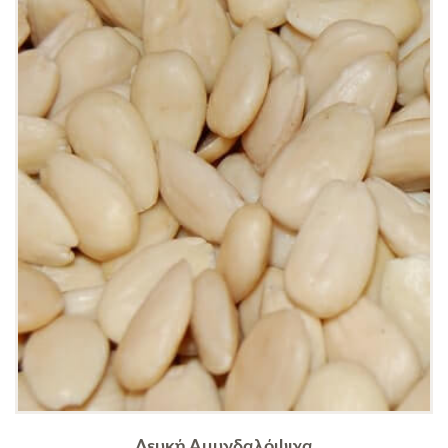
Λευκή Αμυγδαλόψιχα